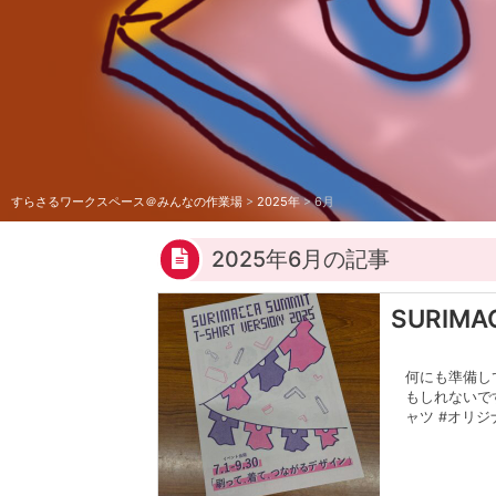
すらさるワークスペース＠みんなの作業場
>
2025年
>
6月
2025年6月の記事
SURIMAC
何にも準備し
もしれないです
ャツ #オリジ