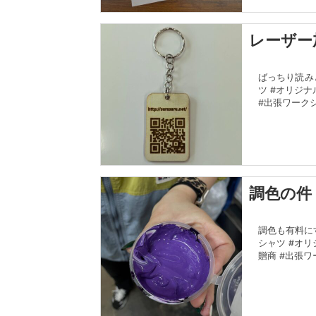
レーザー
ばっちり読み
ツ #オリジナ
#出張ワークショ
調色の件
調色も有料にす
シャツ #オリ
贈商 #出張ワ