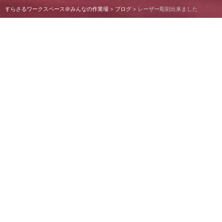
すらさるワークスペース＠みんなの作業場
>
ブログ
>
レーザー彫刻出来ました
レーザー彫刻出来ました
出来ました#シルクスクリーン #プリント #印刷 #Tシャ
ツ #オリジナルプリント #レトロプリント #旭川 #北海道
#ハンドメイド #クボタ贈商 #出張ワークショップ #名入
れ自作 #卒業記念品 #卒団記念品 #自分で印刷 #ワークス
ペース #オリジナルグッズ #タオル #カレンダー #名入れ
ボールペン #handerude #surimacca #スリマッカ
#screenprint #screenprinting #illustration #孔版印刷
#モノづくり #ハンドメイド #オリジナルグッズ お問い合